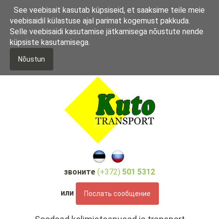
П
See veebisait kasutab küpsiseid, et saaksime teile meie
е
veebisaidil külastuse ajal parimat kogemust pakkuda.
р
Selle veebisaidi kasutamise jätkamisega nõustute nende
е
küpsiste kasutamisega.
й
т
Nõustun
и
к
о
с
н
о
в
н
о
м
звоните
(+372)
501 5312
у
с
или
Послать сообщение
о
д