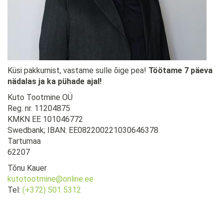
Küsi pakkumist, vastame sulle õige pea!
Töötame 7 päeva
nädalas ja ka pühade ajal!
Kuto Tootmine OÜ
Reg. nr. 11204875
KMKN EE 101046772
Swedbank; IBAN: EE082200221030646378
Tartumaa
62207
Tõnu Kauer
kutotootmine@online.ee
Tel:
(+372) 501 5312