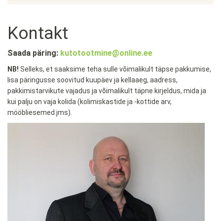
Kontakt
Saada päring:
kutotootmine@online.ee
NB!
Selleks, et saaksime teha sulle võimalikult täpse pakkumise,
lisa päringusse soovitud kuupäev ja kellaaeg, aadress,
pakkimistarvikute vajadus ja võimalikult täpne kirjeldus, mida ja
kui palju on vaja kolida (kolimiskastide ja -kottide arv,
mööbliesemed jms).