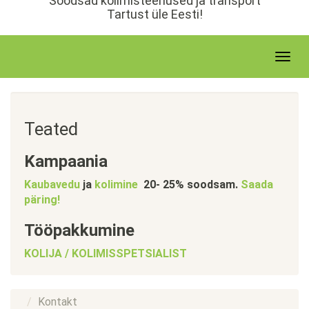
Soodsad kolimisteenused ja transport
е
Tartust üle Eesti!
р
ж
а
T
н
o
и
g
ю
g
l
Teated
e
n
Kampaania
a
v
Kaubavedu
ja
kolimine
20- 25% soodsam.
Saada
i
päring!
g
a
Tööpakkumine
t
KOLIJA / KOLIMISSPETSIALIST
i
o
n
Kontakt