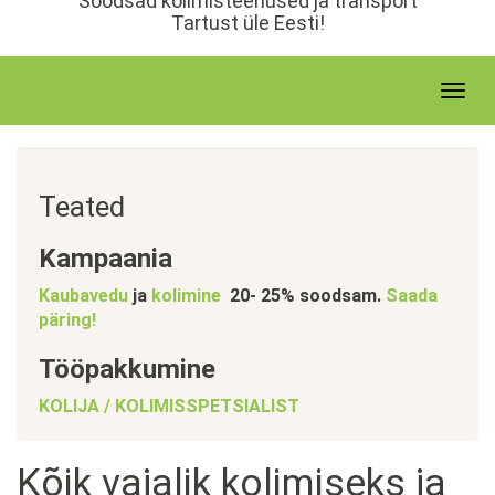
Soodsad kolimisteenused ja transport
u
Tartust üle Eesti!
r
d
e
T
o
g
g
l
Teated
e
n
Kampaania
a
v
Kaubavedu
ja
kolimine
20- 25% soodsam.
Saada
i
päring!
g
a
Tööpakkumine
t
KOLIJA / KOLIMISSPETSIALIST
i
o
n
Kõik vajalik kolimiseks ja