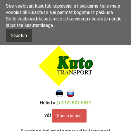
L
See veebisait kasutab küpsiseid, et saaksime teile meie
i
veebisaidil külastuse ajal parimat kogemust pakkuda.
i
Selle veebisaidi kasutamise jätkamisega nõustute nende
g
küpsiste kasutamisega.
u
e
Nõustun
d
a
s
i
p
õ
h
i
s
i
Helista
(+372) 501 5312
s
u
või
Saada päring
j
u