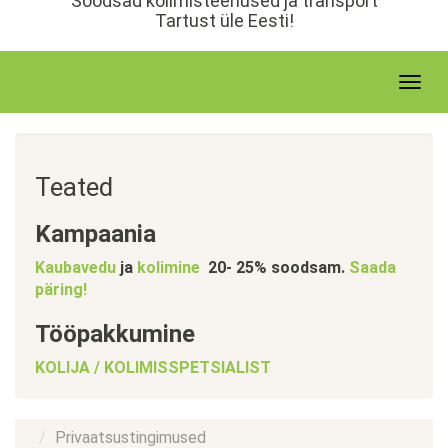
Soodsad kolimisteenused ja transport
е
Tartust üle Eesti!
р
ж
а
T
н
o
и
g
ю
g
l
Teated
e
n
Kampaania
a
v
Kaubavedu
ja
kolimine
20- 25% soodsam.
Saada
i
päring!
g
a
Tööpakkumine
t
KOLIJA / KOLIMISSPETSIALIST
i
o
n
Privaatsustingimused