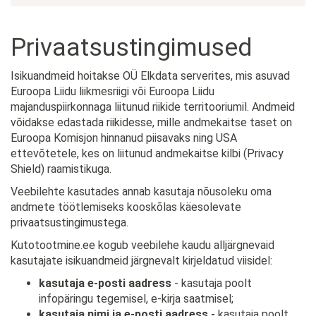
Privaatsustingimused
Isikuandmeid hoitakse OÜ Elkdata serverites, mis asuvad
Euroopa Liidu liikmesriigi või Euroopa Liidu
majanduspiirkonnaga liitunud riikide territooriumil. Andmeid
võidakse edastada riikidesse, mille andmekaitse taset on
Euroopa Komisjon hinnanud piisavaks ning USA
ettevõtetele, kes on liitunud andmekaitse kilbi (Privacy
Shield) raamistikuga.
Veebilehte kasutades annab kasutaja nõusoleku oma
andmete töötlemiseks kooskõlas käesolevate
privaatsustingimustega.
Kutotootmine.ee kogub veebilehe kaudu alljärgnevaid
kasutajate isikuandmeid järgnevalt kirjeldatud viisidel:
kasutaja e-posti aadress
- kasutaja poolt
infopäringu tegemisel, e-kirja saatmisel;
kasutaja nimi ja e-posti aadress -
kasutaja poolt