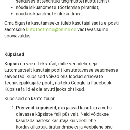
seaduses ettenähtud tingimustel kustutamist;
nõuda isikuandmete töötlemise piiramist;
nõuda isikuandmete ülekandmist.
Oma õiguste kasutamiseks tuleb kasutajal saata e-posti
aadressile
kutotootmine@online.ee
vastavasisuline
sooviavaldus.
Küpsised
Küpsis
on väike tekstifail, mille veebilehitseja
automaatselt kasutaja poolt kasutatavasse seadmesse
salvestab. Küpsised võivad olla loodud erinevate
teenusepakkujate poolt, näiteks Google ja Facebook.
Küpsisefailid ei ole arvuti jaoks ohtlikud.
Küpsiseid on kahte tüüpi:
Püsivaid küpsiseid
, mis jäävad kasutaja arvutis
olevasse küpsiste faili püsivalt. Neid võidakse
kasutada näiteks kasutaja kui veebilehe
korduvkülastaja äratundmiseks ja veebilehe sisu