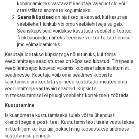
kohandamiseks vastavalt kasutaja vajadustele või
statistiliste andmete kogumiseks.
Seansiküpsised
on ajutised ja kaovad, kui kasutaja
veebilehelt lahkub või oma veebilehitseja sulgeb.
Seansiküpsiseid võidakse kasutada veebilehe teatud
funktsioonide, näiteks teenuse või toote taotlemise
jms võimaldamiseks.
Kasutaja loetakse küpsistega nõustunuks, kui tema
veebilehitseja seadistustes on küpsised lubatud. Tihtipeale
veebilehitsejad lubavad vaikimisi küpsisefailide säilitamist
seadmesse. Kasutaja võib oma seadmes küpsiste
kasutamise ära keelata või need kustutada, muutes oma
veebilehitseja vastavaid seadeid. Küpsiste
mittekasutamisel ei pruugi veebileht korrektselt töötada.
Kustutamine
Isikuandmete kustutamiseks tuleb võtta ühendust
klienditoega e-posti teel. Kustutamistaotlusele vastatakse
mitte hiljem kui kuu aja jooksul ning täpsustakse andmete
kustutamise perioodi.