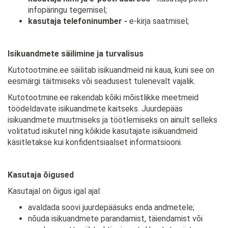
infopäringu tegemisel;
kasutaja telefoninumber -
e-kirja saatmisel;
Isikuandmete säilimine ja turvalisus
Kutotootmine.ee säilitab isikuandmeid nii kaua, kuni see on
eesmärgi täitmiseks või seadusest tulenevalt vajalik.
Kutotootmine.ee rakendab kõiki mõistlikke meetmeid
töödeldavate isikuandmete kaitseks. Juurdepääs
isikuandmete muutmiseks ja töötlemiseks on ainult selleks
volitatud isikutel ning kõikide kasutajate isikuandmeid
käsitletakse kui konfidentsiaalset informatsiooni.
Kasutaja õigused
Kasutajal on õigus igal ajal:
avaldada soovi juurdepääsuks enda andmetele;
nõuda isikuandmete parandamist, täiendamist või