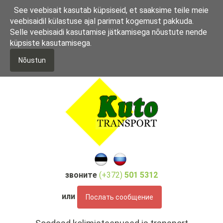
П
See veebisait kasutab küpsiseid, et saaksime teile meie
е
veebisaidil külastuse ajal parimat kogemust pakkuda.
р
Selle veebisaidi kasutamise jätkamisega nõustute nende
е
küpsiste kasutamisega.
й
т
Nõustun
и
к
о
с
н
о
в
н
о
м
звоните
(+372)
501 5312
у
с
или
Послать сообщение
о
д